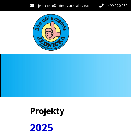
jednicka@ddmdvurkralove.cz
499 320 353
Projekty
2025