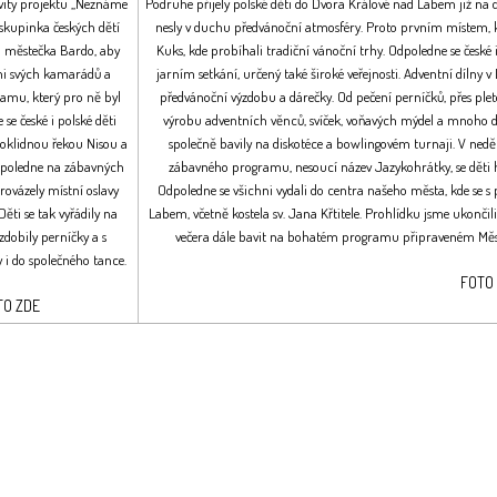
vity projektu „Neznáme
Podruhe přijely polské děti do Dvora Králové nad Labem již na 
 skupinka českých dětí
nesly v duchu předvánoční atmosféry. Proto prvním místem, k
o městečka Bardo, aby
Kuks, kde probíhali tradiční vánoční trhy. Odpoledne se české 
mi svých kamarádů a
jarním setkání, určený také široké veřejnosti. Adventní díl
ramu, který pro ně byl
předvánoční výzdobu a dárečky. Od pečení perníčků, přes plet
 se české i polské děti
výrobu adventních věnců, svíček, voňavých mýdel a mnoho da
poklidnou řekou Nisou a
společně bavily na diskotéce a bowlingovém turnaji. V ned
odpoledne na zábavných
zábavného programu, nesoucí název Jazykohrátky, se děti 
provázely místní oslavy
Odpoledne se všichni vydali do centra našeho města, kde se 
Děti se tak vyřádily na
Labem, včetně kostela sv. Jana Křtitele. Prohlídku jsme ukončili
 zdobily perníčky a s
večera dále bavit na bohatém programu připraveném Měs
 i do společného tance.
FOTO
TO
ZDE