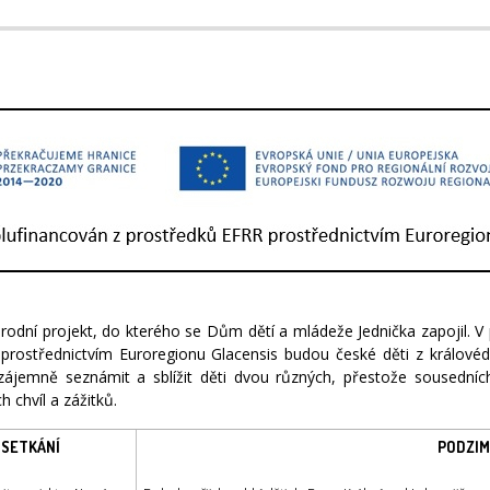
ní projekt, do kterého se Dům dětí a mládeže Jednička zapojil. V p
 prostřednictvím Euroregionu Glacensis budou české děti z králové
vzájemně seznámit a sblížit děti dvou různých, přestože sousední
 chvíl a zážitků.
 SETKÁNÍ
PODZIM