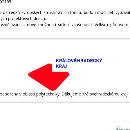
002195
h prostředků Evropských strukturálních fondů, budou moci děti využíva
ných projektových dnech.
dělávání a nové možnosti sdílení zkušeností. Velkým přínosem p
odpořena v oblasti polytechniky. Děkujeme Královehradeckému kraji.