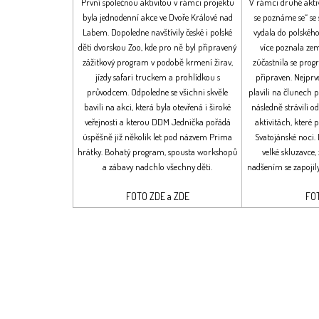
První společnou aktivitou v rámci projektu
V rámci druhé akti
byla jednodenní akce ve Dvoře Králové nad
se poznáme se“ se
Labem. Dopoledne navštívily české i polské
vydala do polskéh
děti dvorskou Zoo, kde pro ně byl připravený
více poznala ze
zážitkový program v podobě krmení žirav,
zúčastnila se prog
jízdy safari truckem a prohlídkou s
připraven. Nejprve
průvodcem. Odpoledne se všichni skvěle
plavili na člunech 
bavili na akci, která byla otevřená i široké
následně strávili 
veřejnosti a kterou DDM Jednička pořádá
aktivitách, které 
úspěšně již několik let pod názvem Prima
Svatojánské noci. 
hrátky. Bohatý program, spousta workshopů
velké skluzavce,
a zábavy nadchlo všechny děti.
nadšením se zapojily
FOTO
ZDE
a
ZDE
FO