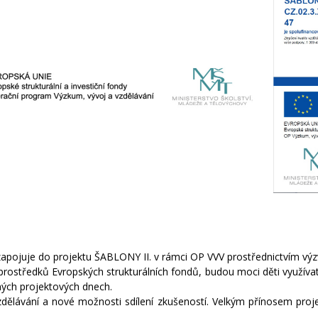
zapojuje do projektu ŠABLONY II. v rámci OP VVV prostřednictvím výz
h prostředků Evropských strukturálních fondů, budou moci děti využíva
ných projektových dnech.
lávání a nové možnosti sdílení zkušeností. Velkým přínosem proje