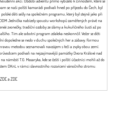
dvoudenní akci. Období adventu přímo vybízelo k činnostem, které se
am se naši polští kamarádi podívali hned po příjezdu do Čech, byl
i polské děti sešly na společném programu, který byl stejně jako při
ny v DDM Jednička nabízely spoustu workshopů zaměřených právě na
enéé zvonečky, tradiční ozdoby ze slámy a kukuřičného šustí až po
lšího. Tím ale sobotní program zdaleka neskonnčil. Večer se děti
ělní dopoledne se neslo v duchu společných her a zábavy. Formou
hravou metodou seznamovali navzájem s řečí a zvyky obou zemí.
s průvodcem podívali na nejzajímavější památky Dvora Králové nad
 na náměstí T.G. Masaryka, kde se čeští i polští účastníci mohli až do
tem DKnL v rámci slavnostního rozsvícení vánočního stromu.
ZDE
a
ZDE